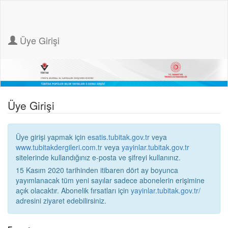
Üye Girişi
Üye Girişi
Üye girişi yapmak için
esatis.tubitak.gov.tr
veya
www.tubitakdergileri.com.tr
veya
yayinlar.tubitak.gov.tr
sitelerinde kullandığınız e-posta ve şifreyi kullanınız.
15 Kasım 2020 tarihinden itibaren dört ay boyunca
yayımlanacak tüm yeni sayılar sadece abonelerin erişimine
açık olacaktır. Abonelik fırsatları için
yayinlar.tubitak.gov.tr/
adresini ziyaret edebilirsiniz.