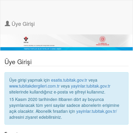
Üye Girişi
Üye Girişi
Üye girişi yapmak için
esatis.tubitak.gov.tr
veya
www.tubitakdergileri.com.tr
veya
yayinlar.tubitak.gov.tr
sitelerinde kullandığınız e-posta ve şifreyi kullanınız.
15 Kasım 2020 tarihinden itibaren dört ay boyunca
yayımlanacak tüm yeni sayılar sadece abonelerin erişimine
açık olacaktır. Abonelik fırsatları için
yayinlar.tubitak.gov.tr/
adresini ziyaret edebilirsiniz.