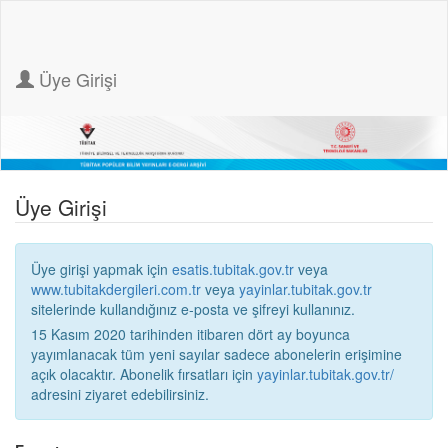
Üye Girişi
Üye Girişi
Üye girişi yapmak için
esatis.tubitak.gov.tr
veya
www.tubitakdergileri.com.tr
veya
yayinlar.tubitak.gov.tr
sitelerinde kullandığınız e-posta ve şifreyi kullanınız.
15 Kasım 2020 tarihinden itibaren dört ay boyunca
yayımlanacak tüm yeni sayılar sadece abonelerin erişimine
açık olacaktır. Abonelik fırsatları için
yayinlar.tubitak.gov.tr/
adresini ziyaret edebilirsiniz.