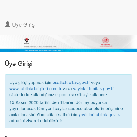
Üye Girişi
Üye Girişi
Üye girişi yapmak için
esatis.tubitak.gov.tr
veya
www.tubitakdergileri.com.tr
veya
yayinlar.tubitak.gov.tr
sitelerinde kullandığınız e-posta ve şifreyi kullanınız.
15 Kasım 2020 tarihinden itibaren dört ay boyunca
yayımlanacak tüm yeni sayılar sadece abonelerin erişimine
açık olacaktır. Abonelik fırsatları için
yayinlar.tubitak.gov.tr/
adresini ziyaret edebilirsiniz.