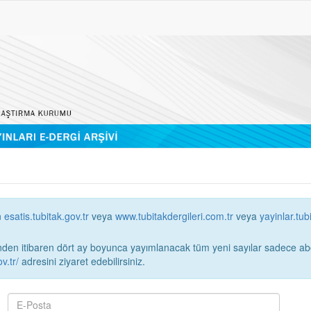
n
esatis.tubitak.gov.tr
veya
www.tubitakdergileri.com.tr
veya
yayinlar.tub
 itibaren dört ay boyunca yayımlanacak tüm yeni sayılar sadece abonelerin erişimi
v.tr/
adresini ziyaret edebilirsiniz.