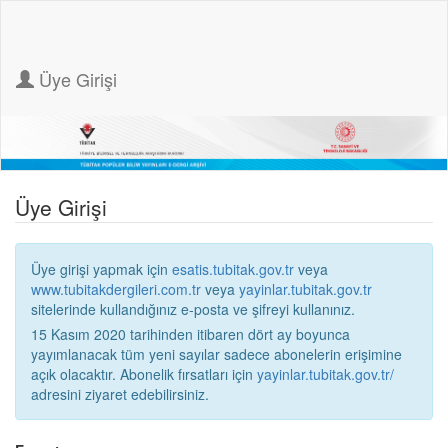
Üye Girişi
Üye Girişi
Üye girişi yapmak için
esatis.tubitak.gov.tr
veya
www.tubitakdergileri.com.tr
veya
yayinlar.tubitak.gov.tr
sitelerinde kullandığınız e-posta ve şifreyi kullanınız.
15 Kasım 2020 tarihinden itibaren dört ay boyunca
yayımlanacak tüm yeni sayılar sadece abonelerin erişimine
açık olacaktır. Abonelik fırsatları için
yayinlar.tubitak.gov.tr/
adresini ziyaret edebilirsiniz.