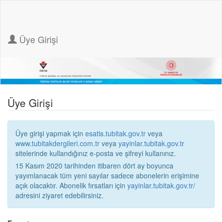
Üye Girişi
Üye Girişi
Üye girişi yapmak için
esatis.tubitak.gov.tr
veya
www.tubitakdergileri.com.tr
veya
yayinlar.tubitak.gov.tr
sitelerinde kullandığınız e-posta ve şifreyi kullanınız.
15 Kasım 2020 tarihinden itibaren dört ay boyunca
yayımlanacak tüm yeni sayılar sadece abonelerin erişimine
açık olacaktır. Abonelik fırsatları için
yayinlar.tubitak.gov.tr/
adresini ziyaret edebilirsiniz.