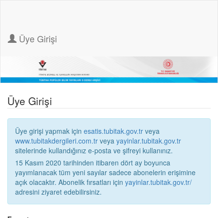
Üye Girişi
Üye Girişi
Üye girişi yapmak için
esatis.tubitak.gov.tr
veya
www.tubitakdergileri.com.tr
veya
yayinlar.tubitak.gov.tr
sitelerinde kullandığınız e-posta ve şifreyi kullanınız.
15 Kasım 2020 tarihinden itibaren dört ay boyunca
yayımlanacak tüm yeni sayılar sadece abonelerin erişimine
açık olacaktır. Abonelik fırsatları için
yayinlar.tubitak.gov.tr/
adresini ziyaret edebilirsiniz.