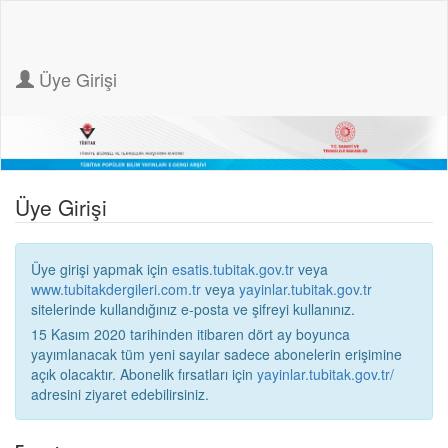
Üye Girişi
Üye Girişi
Üye girişi yapmak için
esatis.tubitak.gov.tr
veya
www.tubitakdergileri.com.tr
veya
yayinlar.tubitak.gov.tr
sitelerinde kullandığınız e-posta ve şifreyi kullanınız.
15 Kasım 2020 tarihinden itibaren dört ay boyunca
yayımlanacak tüm yeni sayılar sadece abonelerin erişimine
açık olacaktır. Abonelik fırsatları için
yayinlar.tubitak.gov.tr/
adresini ziyaret edebilirsiniz.