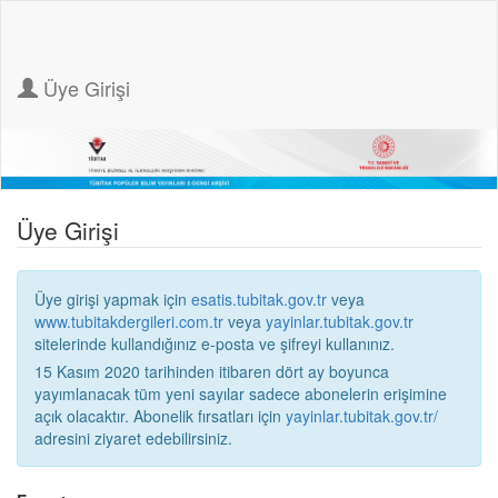
Üye Girişi
Üye Girişi
Üye girişi yapmak için
esatis.tubitak.gov.tr
veya
www.tubitakdergileri.com.tr
veya
yayinlar.tubitak.gov.tr
sitelerinde kullandığınız e-posta ve şifreyi kullanınız.
15 Kasım 2020 tarihinden itibaren dört ay boyunca
yayımlanacak tüm yeni sayılar sadece abonelerin erişimine
açık olacaktır. Abonelik fırsatları için
yayinlar.tubitak.gov.tr/
adresini ziyaret edebilirsiniz.