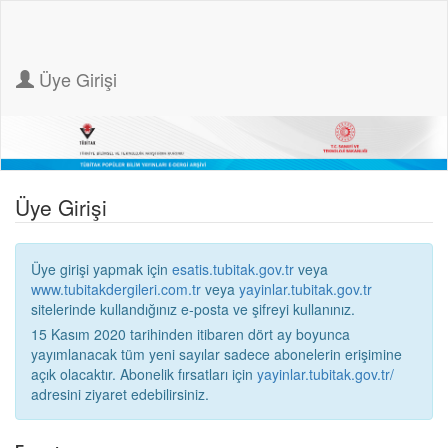
Üye Girişi
Üye Girişi
Üye girişi yapmak için
esatis.tubitak.gov.tr
veya
www.tubitakdergileri.com.tr
veya
yayinlar.tubitak.gov.tr
sitelerinde kullandığınız e-posta ve şifreyi kullanınız.
15 Kasım 2020 tarihinden itibaren dört ay boyunca
yayımlanacak tüm yeni sayılar sadece abonelerin erişimine
açık olacaktır. Abonelik fırsatları için
yayinlar.tubitak.gov.tr/
adresini ziyaret edebilirsiniz.