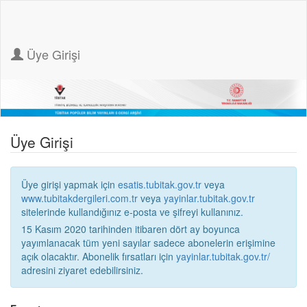
Üye Girişi
Üye Girişi
Üye girişi yapmak için
esatis.tubitak.gov.tr
veya
www.tubitakdergileri.com.tr
veya
yayinlar.tubitak.gov.tr
sitelerinde kullandığınız e-posta ve şifreyi kullanınız.
15 Kasım 2020 tarihinden itibaren dört ay boyunca
yayımlanacak tüm yeni sayılar sadece abonelerin erişimine
açık olacaktır. Abonelik fırsatları için
yayinlar.tubitak.gov.tr/
adresini ziyaret edebilirsiniz.