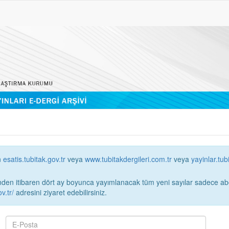
n
esatis.tubitak.gov.tr
veya
www.tubitakdergileri.com.tr
veya
yayinlar.tub
 itibaren dört ay boyunca yayımlanacak tüm yeni sayılar sadece abonelerin erişimi
v.tr/
adresini ziyaret edebilirsiniz.