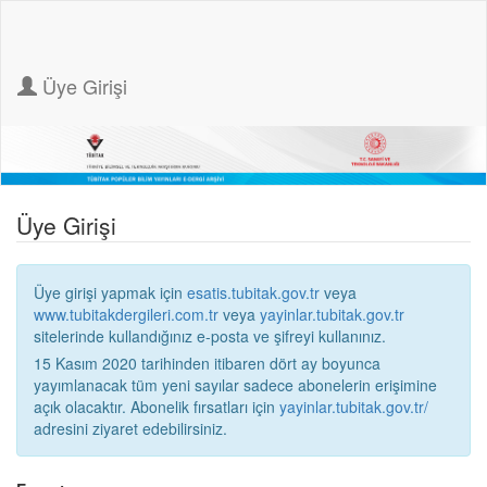
Üye Girişi
Üye Girişi
Üye girişi yapmak için
esatis.tubitak.gov.tr
veya
www.tubitakdergileri.com.tr
veya
yayinlar.tubitak.gov.tr
sitelerinde kullandığınız e-posta ve şifreyi kullanınız.
15 Kasım 2020 tarihinden itibaren dört ay boyunca
yayımlanacak tüm yeni sayılar sadece abonelerin erişimine
açık olacaktır. Abonelik fırsatları için
yayinlar.tubitak.gov.tr/
adresini ziyaret edebilirsiniz.