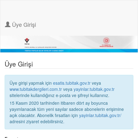
Üye Girişi
Üye Girişi
Üye girişi yapmak için
esatis.tubitak.gov.tr
veya
www.tubitakdergileri.com.tr
veya
yayinlar.tubitak.gov.tr
sitelerinde kullandığınız e-posta ve şifreyi kullanınız.
15 Kasım 2020 tarihinden itibaren dört ay boyunca
yayımlanacak tüm yeni sayılar sadece abonelerin erişimine
açık olacaktır. Abonelik fırsatları için
yayinlar.tubitak.gov.tr/
adresini ziyaret edebilirsiniz.