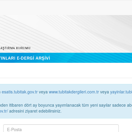
n
esatis.tubitak.gov.tr
veya
www.tubitakdergileri.com.tr
veya
yayinlar.tub
 itibaren dört ay boyunca yayımlanacak tüm yeni sayılar sadece abonelerin erişimi
v.tr/
adresini ziyaret edebilirsiniz.