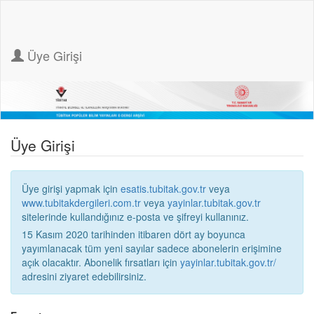
Üye Girişi
Üye Girişi
Üye girişi yapmak için
esatis.tubitak.gov.tr
veya
www.tubitakdergileri.com.tr
veya
yayinlar.tubitak.gov.tr
sitelerinde kullandığınız e-posta ve şifreyi kullanınız.
15 Kasım 2020 tarihinden itibaren dört ay boyunca
yayımlanacak tüm yeni sayılar sadece abonelerin erişimine
açık olacaktır. Abonelik fırsatları için
yayinlar.tubitak.gov.tr/
adresini ziyaret edebilirsiniz.