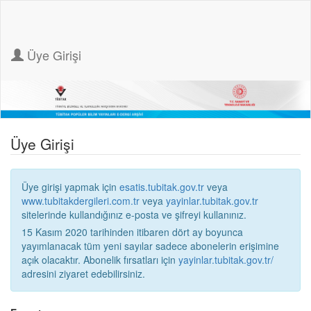
Üye Girişi
Üye Girişi
Üye girişi yapmak için
esatis.tubitak.gov.tr
veya
www.tubitakdergileri.com.tr
veya
yayinlar.tubitak.gov.tr
sitelerinde kullandığınız e-posta ve şifreyi kullanınız.
15 Kasım 2020 tarihinden itibaren dört ay boyunca
yayımlanacak tüm yeni sayılar sadece abonelerin erişimine
açık olacaktır. Abonelik fırsatları için
yayinlar.tubitak.gov.tr/
adresini ziyaret edebilirsiniz.