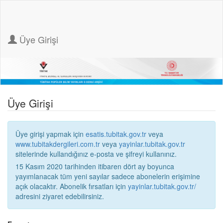
Üye Girişi
Üye Girişi
Üye girişi yapmak için
esatis.tubitak.gov.tr
veya
www.tubitakdergileri.com.tr
veya
yayinlar.tubitak.gov.tr
sitelerinde kullandığınız e-posta ve şifreyi kullanınız.
15 Kasım 2020 tarihinden itibaren dört ay boyunca
yayımlanacak tüm yeni sayılar sadece abonelerin erişimine
açık olacaktır. Abonelik fırsatları için
yayinlar.tubitak.gov.tr/
adresini ziyaret edebilirsiniz.