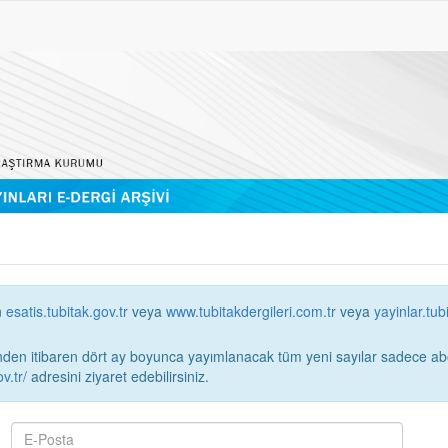
n
esatis.tubitak.gov.tr
veya
www.tubitakdergileri.com.tr
veya
yayinlar.tub
 itibaren dört ay boyunca yayımlanacak tüm yeni sayılar sadece abonelerin erişimi
v.tr/
adresini ziyaret edebilirsiniz.