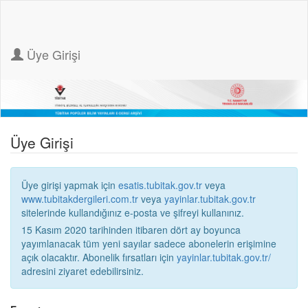
Üye Girişi
Üye Girişi
Üye girişi yapmak için
esatis.tubitak.gov.tr
veya
www.tubitakdergileri.com.tr
veya
yayinlar.tubitak.gov.tr
sitelerinde kullandığınız e-posta ve şifreyi kullanınız.
15 Kasım 2020 tarihinden itibaren dört ay boyunca
yayımlanacak tüm yeni sayılar sadece abonelerin erişimine
açık olacaktır. Abonelik fırsatları için
yayinlar.tubitak.gov.tr/
adresini ziyaret edebilirsiniz.