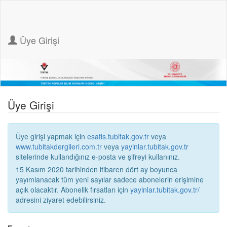
Üye Girişi
Üye Girişi
Üye girişi yapmak için
esatis.tubitak.gov.tr
veya
www.tubitakdergileri.com.tr
veya
yayinlar.tubitak.gov.tr
sitelerinde kullandığınız e-posta ve şifreyi kullanınız.
15 Kasım 2020 tarihinden itibaren dört ay boyunca
yayımlanacak tüm yeni sayılar sadece abonelerin erişimine
açık olacaktır. Abonelik fırsatları için
yayinlar.tubitak.gov.tr/
adresini ziyaret edebilirsiniz.