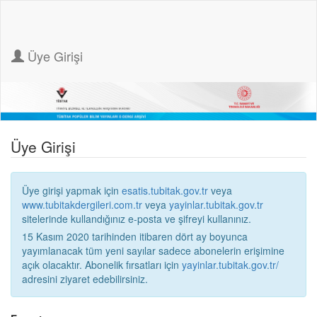
Üye Girişi
Üye Girişi
Üye girişi yapmak için
esatis.tubitak.gov.tr
veya
www.tubitakdergileri.com.tr
veya
yayinlar.tubitak.gov.tr
sitelerinde kullandığınız e-posta ve şifreyi kullanınız.
15 Kasım 2020 tarihinden itibaren dört ay boyunca
yayımlanacak tüm yeni sayılar sadece abonelerin erişimine
açık olacaktır. Abonelik fırsatları için
yayinlar.tubitak.gov.tr/
adresini ziyaret edebilirsiniz.