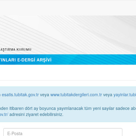
n
esatis.tubitak.gov.tr
veya
www.tubitakdergileri.com.tr
veya
yayinlar.tub
 itibaren dört ay boyunca yayımlanacak tüm yeni sayılar sadece abonelerin erişimi
v.tr/
adresini ziyaret edebilirsiniz.