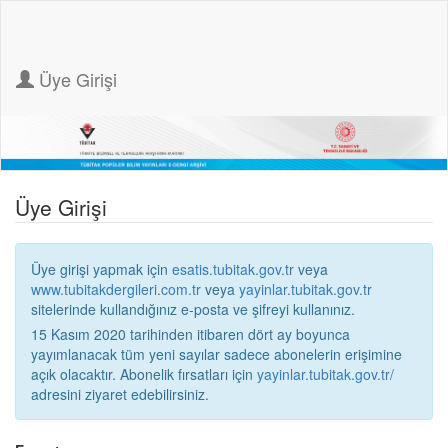
Üye Girişi
Üye Girişi
Üye girişi yapmak için
esatis.tubitak.gov.tr
veya
www.tubitakdergileri.com.tr
veya
yayinlar.tubitak.gov.tr
sitelerinde kullandığınız e-posta ve şifreyi kullanınız.
15 Kasım 2020 tarihinden itibaren dört ay boyunca
yayımlanacak tüm yeni sayılar sadece abonelerin erişimine
açık olacaktır. Abonelik fırsatları için
yayinlar.tubitak.gov.tr/
adresini ziyaret edebilirsiniz.