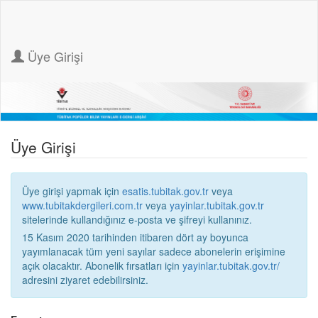
Üye Girişi
Üye Girişi
Üye girişi yapmak için
esatis.tubitak.gov.tr
veya
www.tubitakdergileri.com.tr
veya
yayinlar.tubitak.gov.tr
sitelerinde kullandığınız e-posta ve şifreyi kullanınız.
15 Kasım 2020 tarihinden itibaren dört ay boyunca
yayımlanacak tüm yeni sayılar sadece abonelerin erişimine
açık olacaktır. Abonelik fırsatları için
yayinlar.tubitak.gov.tr/
adresini ziyaret edebilirsiniz.