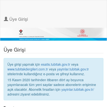
Üye Girişi
Üye Girişi
Üye girişi yapmak için
esatis.tubitak.gov.tr
veya
www.tubitakdergileri.com.tr
veya
yayinlar.tubitak.gov.tr
sitelerinde kullandığınız e-posta ve şifreyi kullanınız.
15 Kasım 2020 tarihinden itibaren dört ay boyunca
yayımlanacak tüm yeni sayılar sadece abonelerin erişimine
açık olacaktır. Abonelik fırsatları için
yayinlar.tubitak.gov.tr/
adresini ziyaret edebilirsiniz.