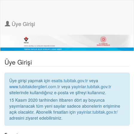
Üye Girişi
Üye Girişi
Üye girişi yapmak için
esatis.tubitak.gov.tr
veya
www.tubitakdergileri.com.tr
veya
yayinlar.tubitak.gov.tr
sitelerinde kullandığınız e-posta ve şifreyi kullanınız.
15 Kasım 2020 tarihinden itibaren dört ay boyunca
yayımlanacak tüm yeni sayılar sadece abonelerin erişimine
açık olacaktır. Abonelik fırsatları için
yayinlar.tubitak.gov.tr/
adresini ziyaret edebilirsiniz.