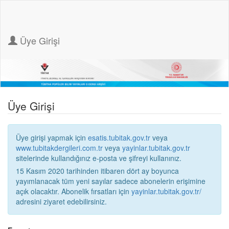
Üye Girişi
Üye Girişi
Üye girişi yapmak için
esatis.tubitak.gov.tr
veya
www.tubitakdergileri.com.tr
veya
yayinlar.tubitak.gov.tr
sitelerinde kullandığınız e-posta ve şifreyi kullanınız.
15 Kasım 2020 tarihinden itibaren dört ay boyunca
yayımlanacak tüm yeni sayılar sadece abonelerin erişimine
açık olacaktır. Abonelik fırsatları için
yayinlar.tubitak.gov.tr/
adresini ziyaret edebilirsiniz.