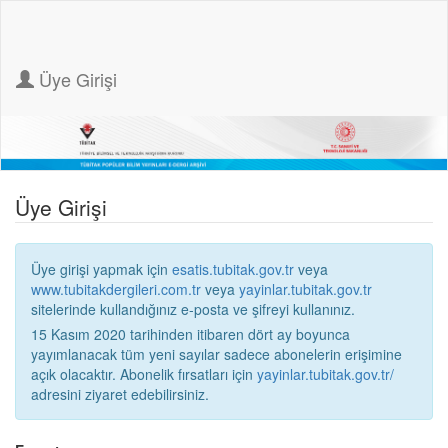
Üye Girişi
Üye Girişi
Üye girişi yapmak için
esatis.tubitak.gov.tr
veya
www.tubitakdergileri.com.tr
veya
yayinlar.tubitak.gov.tr
sitelerinde kullandığınız e-posta ve şifreyi kullanınız.
15 Kasım 2020 tarihinden itibaren dört ay boyunca
yayımlanacak tüm yeni sayılar sadece abonelerin erişimine
açık olacaktır. Abonelik fırsatları için
yayinlar.tubitak.gov.tr/
adresini ziyaret edebilirsiniz.