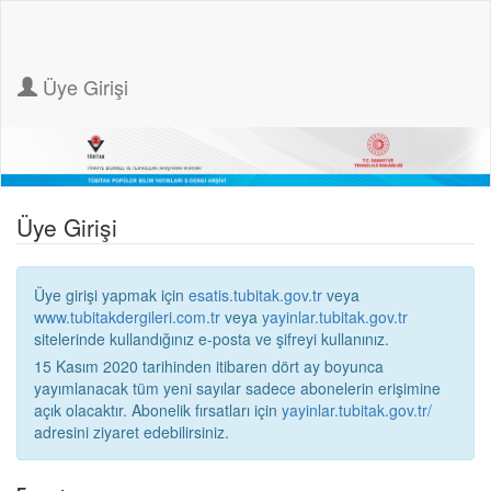
Üye Girişi
Üye Girişi
Üye girişi yapmak için
esatis.tubitak.gov.tr
veya
www.tubitakdergileri.com.tr
veya
yayinlar.tubitak.gov.tr
sitelerinde kullandığınız e-posta ve şifreyi kullanınız.
15 Kasım 2020 tarihinden itibaren dört ay boyunca
yayımlanacak tüm yeni sayılar sadece abonelerin erişimine
açık olacaktır. Abonelik fırsatları için
yayinlar.tubitak.gov.tr/
adresini ziyaret edebilirsiniz.