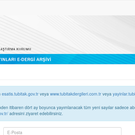
n
esatis.tubitak.gov.tr
veya
www.tubitakdergileri.com.tr
veya
yayinlar.tub
 itibaren dört ay boyunca yayımlanacak tüm yeni sayılar sadece abonelerin erişimi
v.tr/
adresini ziyaret edebilirsiniz.