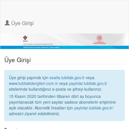
Üye Girişi
Üye Girişi
Üye girişi yapmak için
esatis.tubitak.gov.tr
veya
www.tubitakdergileri.com.tr
veya
yayinlar.tubitak.gov.tr
sitelerinde kullandığınız e-posta ve şifreyi kullanınız.
15 Kasım 2020 tarihinden itibaren dört ay boyunca
yayımlanacak tüm yeni sayılar sadece abonelerin erişimine
açık olacaktır. Abonelik fırsatları için
yayinlar.tubitak.gov.tr/
adresini ziyaret edebilirsiniz.