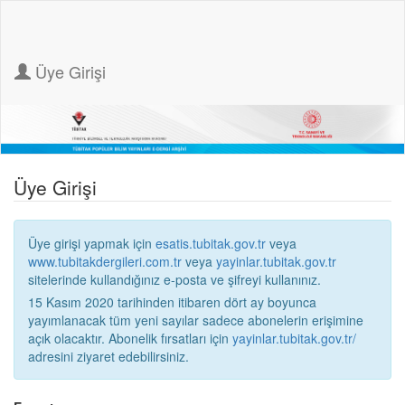
Üye Girişi
Üye Girişi
Üye girişi yapmak için
esatis.tubitak.gov.tr
veya
www.tubitakdergileri.com.tr
veya
yayinlar.tubitak.gov.tr
sitelerinde kullandığınız e-posta ve şifreyi kullanınız.
15 Kasım 2020 tarihinden itibaren dört ay boyunca
yayımlanacak tüm yeni sayılar sadece abonelerin erişimine
açık olacaktır. Abonelik fırsatları için
yayinlar.tubitak.gov.tr/
adresini ziyaret edebilirsiniz.