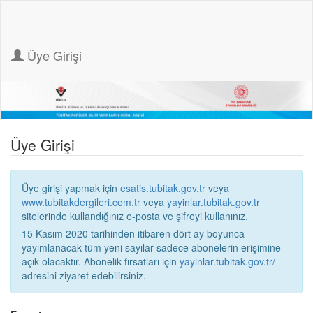
Üye Girişi
Üye Girişi
Üye girişi yapmak için
esatis.tubitak.gov.tr
veya
www.tubitakdergileri.com.tr
veya
yayinlar.tubitak.gov.tr
sitelerinde kullandığınız e-posta ve şifreyi kullanınız.
15 Kasım 2020 tarihinden itibaren dört ay boyunca
yayımlanacak tüm yeni sayılar sadece abonelerin erişimine
açık olacaktır. Abonelik fırsatları için
yayinlar.tubitak.gov.tr/
adresini ziyaret edebilirsiniz.