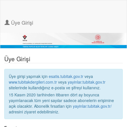
Üye Girişi
Üye Girişi
Üye girişi yapmak için
esatis.tubitak.gov.tr
veya
www.tubitakdergileri.com.tr
veya
yayinlar.tubitak.gov.tr
sitelerinde kullandığınız e-posta ve şifreyi kullanınız.
15 Kasım 2020 tarihinden itibaren dört ay boyunca
yayımlanacak tüm yeni sayılar sadece abonelerin erişimine
açık olacaktır. Abonelik fırsatları için
yayinlar.tubitak.gov.tr/
adresini ziyaret edebilirsiniz.