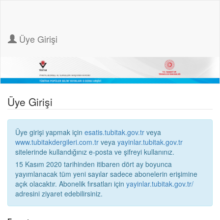
Üye Girişi
Üye Girişi
Üye girişi yapmak için
esatis.tubitak.gov.tr
veya
www.tubitakdergileri.com.tr
veya
yayinlar.tubitak.gov.tr
sitelerinde kullandığınız e-posta ve şifreyi kullanınız.
15 Kasım 2020 tarihinden itibaren dört ay boyunca
yayımlanacak tüm yeni sayılar sadece abonelerin erişimine
açık olacaktır. Abonelik fırsatları için
yayinlar.tubitak.gov.tr/
adresini ziyaret edebilirsiniz.