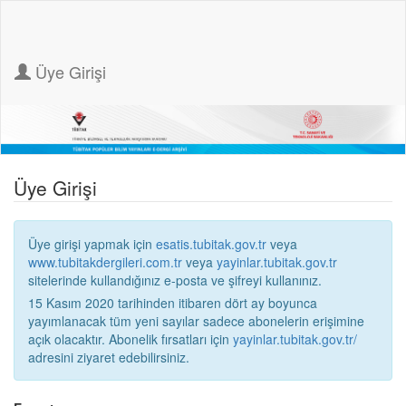
Üye Girişi
Üye Girişi
Üye girişi yapmak için
esatis.tubitak.gov.tr
veya
www.tubitakdergileri.com.tr
veya
yayinlar.tubitak.gov.tr
sitelerinde kullandığınız e-posta ve şifreyi kullanınız.
15 Kasım 2020 tarihinden itibaren dört ay boyunca
yayımlanacak tüm yeni sayılar sadece abonelerin erişimine
açık olacaktır. Abonelik fırsatları için
yayinlar.tubitak.gov.tr/
adresini ziyaret edebilirsiniz.