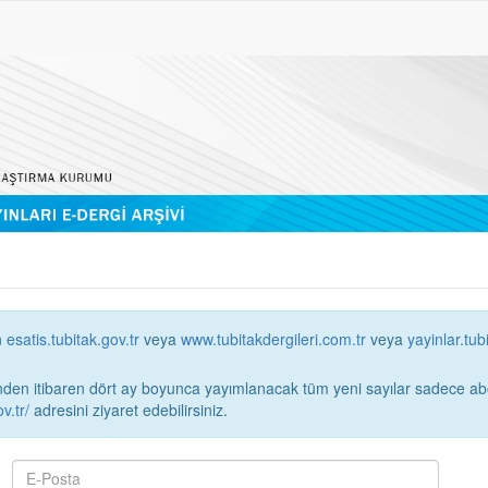
n
esatis.tubitak.gov.tr
veya
www.tubitakdergileri.com.tr
veya
yayinlar.tub
 itibaren dört ay boyunca yayımlanacak tüm yeni sayılar sadece abonelerin erişimi
v.tr/
adresini ziyaret edebilirsiniz.