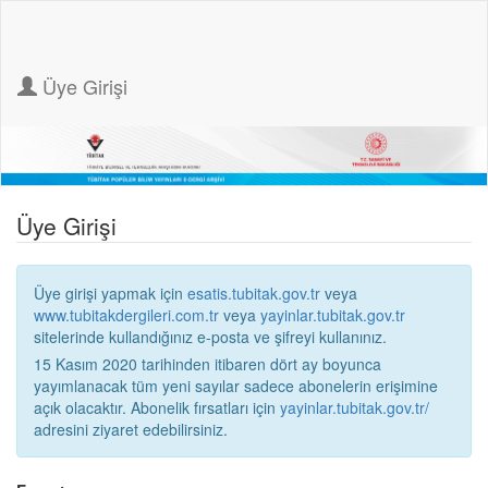
Üye Girişi
Üye Girişi
Üye girişi yapmak için
esatis.tubitak.gov.tr
veya
www.tubitakdergileri.com.tr
veya
yayinlar.tubitak.gov.tr
sitelerinde kullandığınız e-posta ve şifreyi kullanınız.
15 Kasım 2020 tarihinden itibaren dört ay boyunca
yayımlanacak tüm yeni sayılar sadece abonelerin erişimine
açık olacaktır. Abonelik fırsatları için
yayinlar.tubitak.gov.tr/
adresini ziyaret edebilirsiniz.