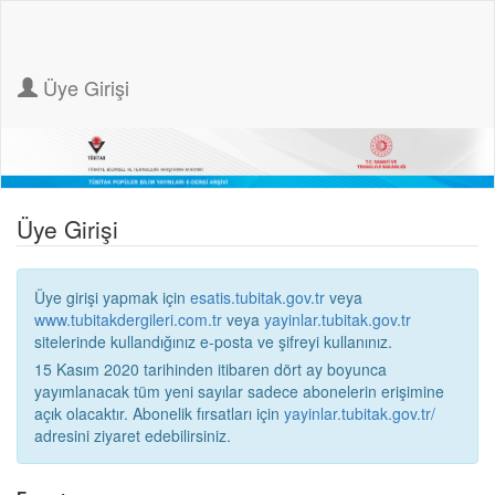
Üye Girişi
Üye Girişi
Üye girişi yapmak için
esatis.tubitak.gov.tr
veya
www.tubitakdergileri.com.tr
veya
yayinlar.tubitak.gov.tr
sitelerinde kullandığınız e-posta ve şifreyi kullanınız.
15 Kasım 2020 tarihinden itibaren dört ay boyunca
yayımlanacak tüm yeni sayılar sadece abonelerin erişimine
açık olacaktır. Abonelik fırsatları için
yayinlar.tubitak.gov.tr/
adresini ziyaret edebilirsiniz.