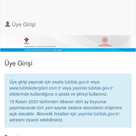
Üye Girişi
Üye Girişi
Üye girişi yapmak için
esatis.tubitak.gov.tr
veya
www.tubitakdergileri.com.tr
veya
yayinlar.tubitak.gov.tr
sitelerinde kullandığınız e-posta ve şifreyi kullanınız.
15 Kasım 2020 tarihinden itibaren dört ay boyunca
yayımlanacak tüm yeni sayılar sadece abonelerin erişimine
açık olacaktır. Abonelik fırsatları için
yayinlar.tubitak.gov.tr/
adresini ziyaret edebilirsiniz.