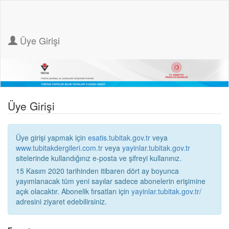
Üye Girişi
Üye Girişi
Üye girişi yapmak için
esatis.tubitak.gov.tr
veya
www.tubitakdergileri.com.tr
veya
yayinlar.tubitak.gov.tr
sitelerinde kullandığınız e-posta ve şifreyi kullanınız.
15 Kasım 2020 tarihinden itibaren dört ay boyunca
yayımlanacak tüm yeni sayılar sadece abonelerin erişimine
açık olacaktır. Abonelik fırsatları için
yayinlar.tubitak.gov.tr/
adresini ziyaret edebilirsiniz.