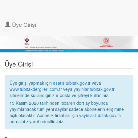
Üye Girişi
Üye Girişi
Üye girişi yapmak için
esatis.tubitak.gov.tr
veya
www.tubitakdergileri.com.tr
veya
yayinlar.tubitak.gov.tr
sitelerinde kullandığınız e-posta ve şifreyi kullanınız.
15 Kasım 2020 tarihinden itibaren dört ay boyunca
yayımlanacak tüm yeni sayılar sadece abonelerin erişimine
açık olacaktır. Abonelik fırsatları için
yayinlar.tubitak.gov.tr/
adresini ziyaret edebilirsiniz.