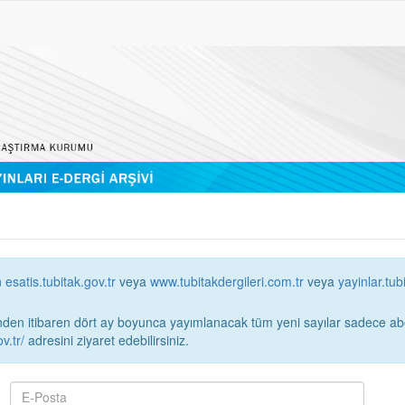
n
esatis.tubitak.gov.tr
veya
www.tubitakdergileri.com.tr
veya
yayinlar.tub
 itibaren dört ay boyunca yayımlanacak tüm yeni sayılar sadece abonelerin erişimi
v.tr/
adresini ziyaret edebilirsiniz.