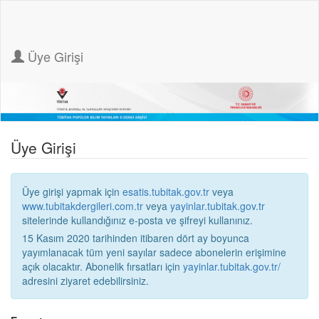
Üye Girişi
Üye Girişi
Üye girişi yapmak için
esatis.tubitak.gov.tr
veya
www.tubitakdergileri.com.tr
veya
yayinlar.tubitak.gov.tr
sitelerinde kullandığınız e-posta ve şifreyi kullanınız.
15 Kasım 2020 tarihinden itibaren dört ay boyunca
yayımlanacak tüm yeni sayılar sadece abonelerin erişimine
açık olacaktır. Abonelik fırsatları için
yayinlar.tubitak.gov.tr/
adresini ziyaret edebilirsiniz.