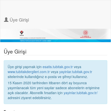
Üye Girişi
Üye Girişi
Üye girişi yapmak için
esatis.tubitak.gov.tr
veya
www.tubitakdergileri.com.tr
veya
yayinlar.tubitak.gov.tr
sitelerinde kullandığınız e-posta ve şifreyi kullanınız.
15 Kasım 2020 tarihinden itibaren dört ay boyunca
yayımlanacak tüm yeni sayılar sadece abonelerin erişimine
açık olacaktır. Abonelik fırsatları için
yayinlar.tubitak.gov.tr/
adresini ziyaret edebilirsiniz.