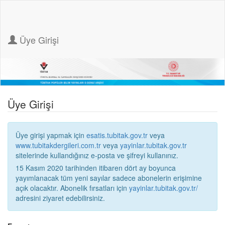
Üye Girişi
Üye Girişi
Üye girişi yapmak için
esatis.tubitak.gov.tr
veya
www.tubitakdergileri.com.tr
veya
yayinlar.tubitak.gov.tr
sitelerinde kullandığınız e-posta ve şifreyi kullanınız.
15 Kasım 2020 tarihinden itibaren dört ay boyunca
yayımlanacak tüm yeni sayılar sadece abonelerin erişimine
açık olacaktır. Abonelik fırsatları için
yayinlar.tubitak.gov.tr/
adresini ziyaret edebilirsiniz.