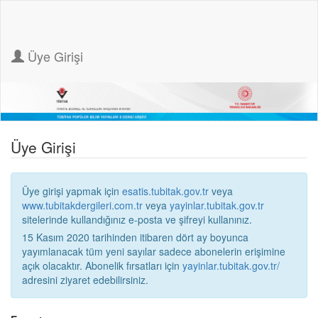
Üye Girişi
Üye Girişi
Üye girişi yapmak için
esatis.tubitak.gov.tr
veya
www.tubitakdergileri.com.tr
veya
yayinlar.tubitak.gov.tr
sitelerinde kullandığınız e-posta ve şifreyi kullanınız.
15 Kasım 2020 tarihinden itibaren dört ay boyunca
yayımlanacak tüm yeni sayılar sadece abonelerin erişimine
açık olacaktır. Abonelik fırsatları için
yayinlar.tubitak.gov.tr/
adresini ziyaret edebilirsiniz.