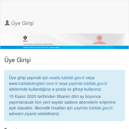
Üye Girişi
Üye Girişi
Üye girişi yapmak için
esatis.tubitak.gov.tr
veya
www.tubitakdergileri.com.tr
veya
yayinlar.tubitak.gov.tr
sitelerinde kullandığınız e-posta ve şifreyi kullanınız.
15 Kasım 2020 tarihinden itibaren dört ay boyunca
yayımlanacak tüm yeni sayılar sadece abonelerin erişimine
açık olacaktır. Abonelik fırsatları için
yayinlar.tubitak.gov.tr/
adresini ziyaret edebilirsiniz.